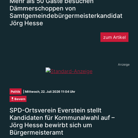
Mehr als 50 Gäste besuchen
Dämmerschoppen von
Samtgemeindebürgermeisterkandidat
Jörg Hesse
zum Artikel
Anzeige
Politik
| Mittwoch, 22. Juli 2026 11:04 Uhr
Bevern
SPD-Ortsverein Everstein stellt
Kandidaten für Kommunalwahl auf –
Jörg Hesse bewirbt sich um
Bürgermeisteramt