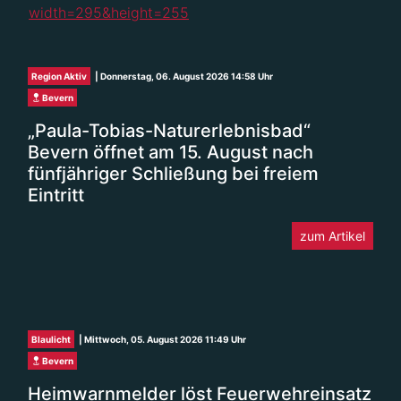
Region Aktiv
| Donnerstag, 06. August 2026 14:58 Uhr
Bevern
„Paula-Tobias-Naturerlebnisbad“
Bevern öffnet am 15. August nach
fünfjähriger Schließung bei freiem
Eintritt
zum Artikel
Blaulicht
| Mittwoch, 05. August 2026 11:49 Uhr
Bevern
Heimwarnmelder löst Feuerwehreinsatz