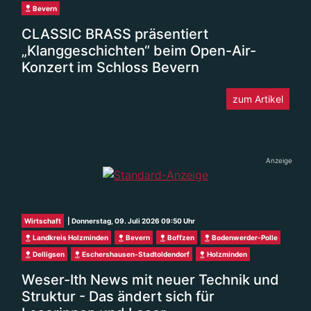
Bevern
CLASSIC BRASS präsentiert
„Klanggeschichten“ beim Open-Air-
Konzert im Schloss Bevern
zum Artikel
Anzeige
Wirtschaft
| Donnerstag, 09. Juli 2026 09:50 Uhr
Landkreis Holzminden
Bevern
Boffzen
Bodenwerder-Polle
Delligsen
Eschershausen-Stadtoldendorf
Holzminden
Weser-Ith News mit neuer Technik und
Struktur - Das ändert sich für