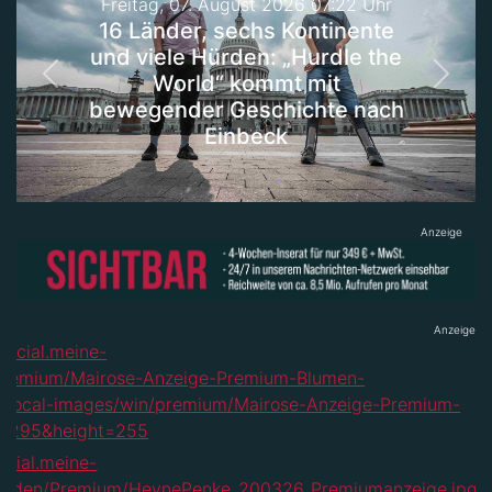
Freitag, 07. August 2026 07:22 Uhr
16 Länder, sechs Kontinente
und viele Hürden: „Hurdle the
World“ kommt mit
Previous
Next
bewegender Geschichte nach
Einbeck
Anzeige
Anzeige