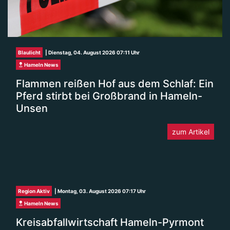
Blaulicht
| Dienstag, 04. August 2026 07:11 Uhr
Hameln News
Flammen reißen Hof aus dem Schlaf: Ein
Pferd stirbt bei Großbrand in Hameln-
Unsen
zum Artikel
Region Aktiv
| Montag, 03. August 2026 07:17 Uhr
Hameln News
Kreisabfallwirtschaft Hameln-Pyrmont