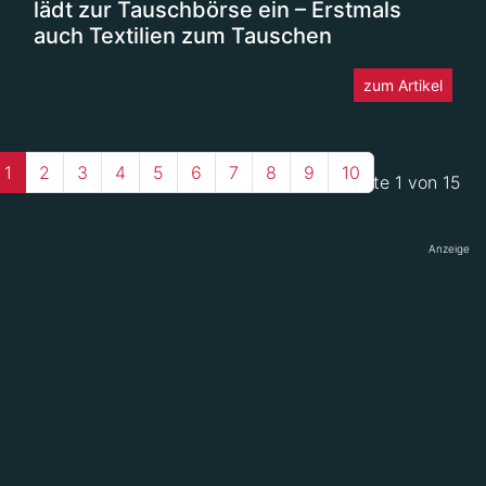
lädt zur Tauschbörse ein – Erstmals
auch Textilien zum Tauschen
zum Artikel
1
2
3
4
5
6
7
8
9
10
Seite 1 von 15
Anzeige