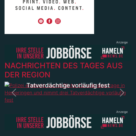
Anzeige
Mittwoch, 05. August 2026 11:38 Uhr
Polizei entdeckt mutmaßliche
NACHRICHTEN DES TAGES AUS
Cannabisplantage in
DER REGION
Hemeringen und nimmt drei
Tatverdächtige vorläufig fest
Previous
Next
Anzeige