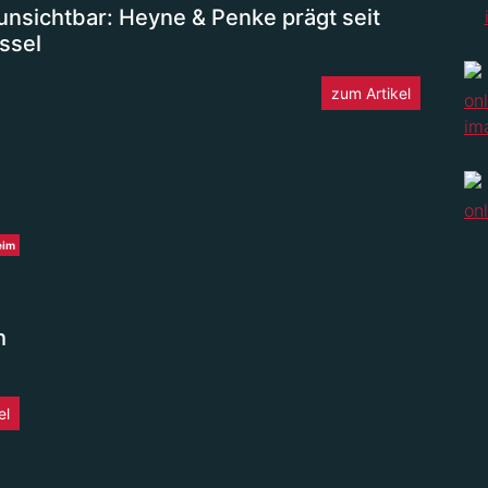
 unsichtbar: Heyne & Penke prägt seit
ssel
zum Artikel
eim
h
el