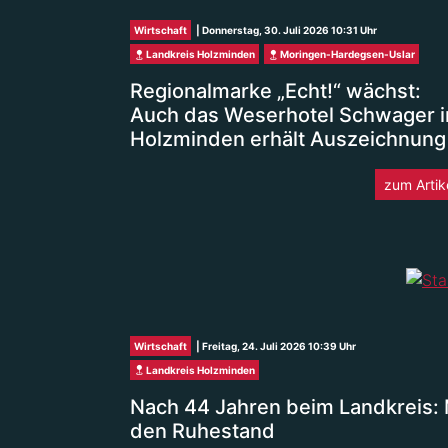
Wirtschaft
| Donnerstag, 30. Juli 2026 10:31 Uhr
Landkreis Holzminden
Moringen-Hardegsen-Uslar
Regionalmarke „Echt!“ wächst:
Auch das Weserhotel Schwager i
Holzminden erhält Auszeichnung
zum Artik
Wirtschaft
| Freitag, 24. Juli 2026 10:39 Uhr
Landkreis Holzminden
Nach 44 Jahren beim Landkreis: M
den Ruhestand