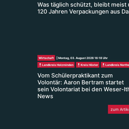
Was täglich schützt, bleibt meist
120 Jahren Verpackungen aus Da
Wirtschaft
| Montag, 03. August 2026 16:18 Uhr
Landkreis Holzminden
Kreis Höxter
Landkreis North
Vom Schülerpraktikant zum
Volontär: Aaron Bertram startet
sein Volontariat bei den Weser-It
News
zum Artik