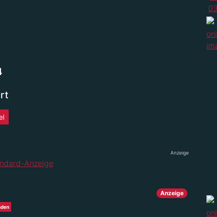
4
rt
el
Anzeige
Anzeige
nden