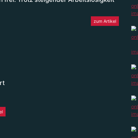
zum Artikel
rt
el