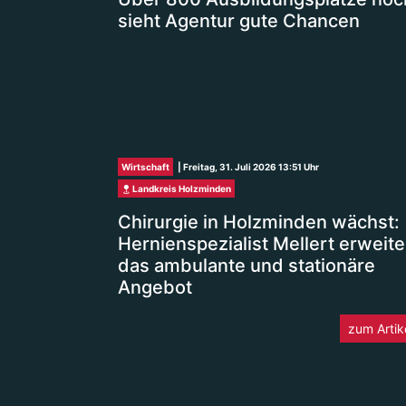
sieht Agentur gute Chancen
Wirtschaft
| Freitag, 31. Juli 2026 13:51 Uhr
Landkreis Holzminden
Chirurgie in Holzminden wächst:
Hernienspezialist Mellert erweite
das ambulante und stationäre
Angebot
zum Artik