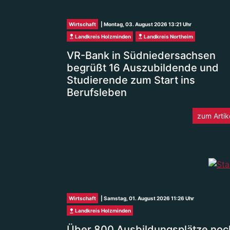
Wirtschaft
| Montag, 03. August 2026 13:21 Uhr
Landkreis Holzminden
Landkreis Northeim
VR-Bank in Südniedersachsen
begrüßt 16 Auszubildende und
Studierende zum Start ins
Berufsleben
zum Artik
Wirtschaft
| Samstag, 01. August 2026 11:26 Uhr
Landkreis Holzminden
Über 800 Ausbildungsplätze noch 