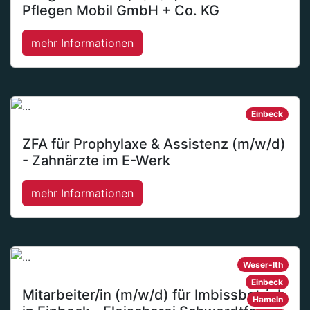
Pflegen Mobil GmbH + Co. KG
mehr Informationen
Einbeck
ZFA für Prophylaxe & Assistenz (m/w/d)
- Zahnärzte im E-Werk
mehr Informationen
Weser-Ith
Einbeck
Mitarbeiter/in (m/w/d) für Imbissbetrieb
Hameln