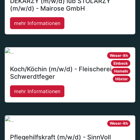
DEKARZY (m/w/d) lub STOLARZY
(m/w/d) - Mairose GmbH
mehr Informationen
Weser-Ith
Einbeck
Koch/Köchin (m/w/d) - Fleischerei
Hameln
Schwerdtfeger
Höxter
mehr Informationen
Weser-Ith
Pflegehilfskraft (m/w/d) - SinnVoll