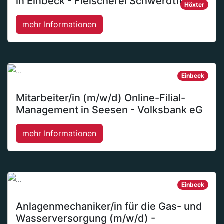
in Einbeck - Fleischerei Schwerdtfeger
Höxter
mehr Informationen
Einbeck
Mitarbeiter/in (m/w/d) Online-Filial-
Management in Seesen - Volksbank eG
mehr Informationen
Einbeck
Anlagenmechaniker/in für die Gas- und
Wasserversorgung (m/w/d) -