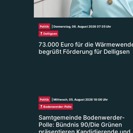
Politik
| Donnerstag, 06. August 2026 07:35 Uhr
Delligsen
73.000 Euro für die Wärmewende
begrüßt Förderung für Delligsen
Politik
| Mittwoch, 05. August 2026 18:06 Uhr
Bodenwerder-Polle
Samtgemeinde Bodenwerder-
Polle: Bündnis 90/Die Grünen
präsentieren Kandidierende und