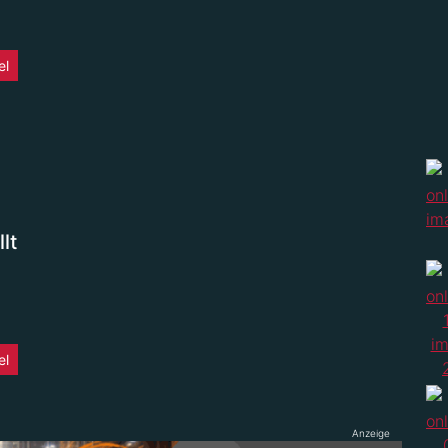
el
lt
el
Anzeige