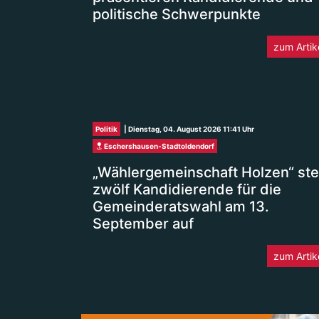
politische Schwerpunkte
zum Artik
Politik
| Dienstag, 04. August 2026 11:41 Uhr
Eschershausen-Stadtoldendorf
„Wählergemeinschaft Holzen“ stel
zwölf Kandidierende für die
Gemeinderatswahl am 13.
September auf
zum Artik