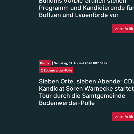
Bündnis 90/Die Grünen stellen
Programm und Kandidierende fü
Boffzen und Lauenförde vor
zum Artik
Politik
| Samstag, 01. August 2026 08:10 Uhr
Bodenwerder-Polle
Sieben Orte, sieben Abende: CD
Kandidat Sören Warnecke startet
Tour durch die Samtgemeinde
Bodenwerder-Polle
zum Artik