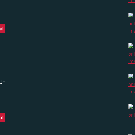
r
el
U-
el