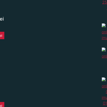
ei
el
el