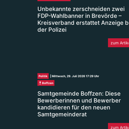
Unbekannte zerschneiden zwei
FDP-Wahlbanner in Brevörde –
Kreisverband erstattet Anzeige b
der Polizei
zum Artik
Politik
| Mittwoch, 29. Juli 2026 17:29 Uhr
Boffzen
Samtgemeinde Boffzen: Diese
Bewerberinnen und Bewerber
kandidieren für den neuen
Samtgemeinderat
zum Artik