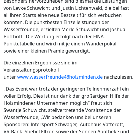
Besonders hervorzuheben sind diesmal die Leistungen
von Levke Schuwicht und Justin Lichtenwald, die bei fast
all ihren Starts eine neue Bestzeit für sich verbuchen
konnten. Die punktbesten Einzelleistungen der
Wasserfreunde, erzielten Merle Schuwicht und Joshua
Potthoff. Die Wertung erfolgt nach der FINA-
Punktetabelle und wird mit je einem Wanderpokal
sowie einer kleinen Prämie gewürdigt.
Die einzelnen Ergebnisse sind im
Veranstaltungsprotokoll
unter
www.wasserfreunde48holzminden.de
nachzulesen
„Das Event war trotz der geringeren Teilnehmerzahl ein
voller Erfolg. Dies ist nur dank der großartigen Hilfe der
Holzmindener Unternehmen möglich“ freut sich
Swantje Schuwicht, stellvertretende Vorsitzende der
Wasserfreunde, „Wir bedanken uns bei unseren
Sponsoren: Intersport Schwager, Autohaus Vatterott,
VR-Bank, Stiebel Eltron sowie der Sonnen Apotheke und