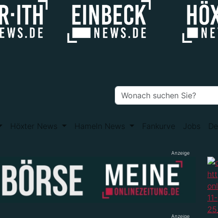
Höxter News
Hameln News
Fankurve
Jobs
De
Anzeige
Anzeige