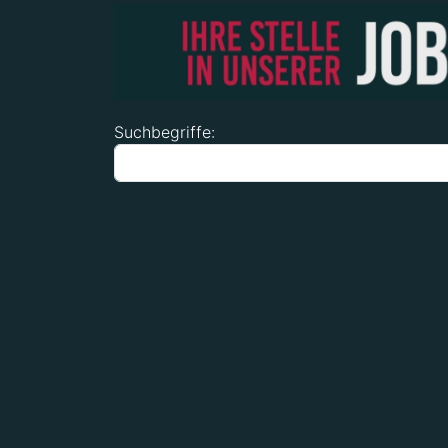
Suchformular
Suchbegriffe: