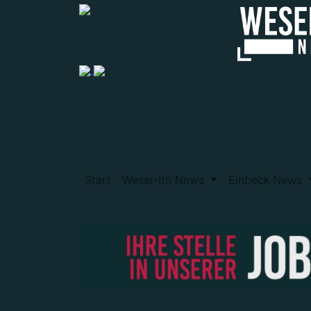
Start
Weser-Ith News
Einbeck News