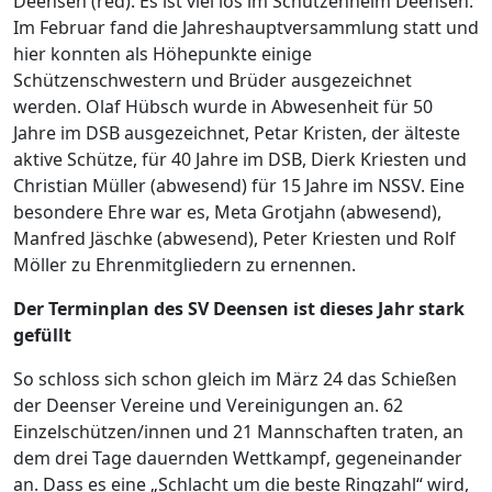
Deensen (red). Es ist viel los im Schützenheim Deensen:
Im Februar fand die Jahreshauptversammlung statt und
hier konnten als Höhepunkte einige
Schützenschwestern und Brüder ausgezeichnet
werden. Olaf Hübsch wurde in Abwesenheit für 50
Jahre im DSB ausgezeichnet, Petar Kristen, der älteste
aktive Schütze, für 40 Jahre im DSB, Dierk Kriesten und
Christian Müller (abwesend) für 15 Jahre im NSSV. Eine
besondere Ehre war es, Meta Grotjahn (abwesend),
Manfred Jäschke (abwesend), Peter Kriesten und Rolf
Möller zu Ehrenmitgliedern zu ernennen.
Der Terminplan des SV Deensen ist dieses Jahr stark
gefüllt
So schloss sich schon gleich im März 24 das Schießen
der Deenser Vereine und Vereinigungen an. 62
Einzelschützen/innen und 21 Mannschaften traten, an
dem drei Tage dauernden Wettkampf, gegeneinander
an. Dass es eine „Schlacht um die beste Ringzahl“ wird,