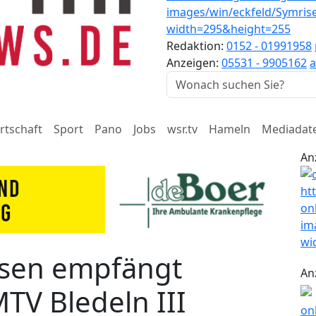
Redaktion:
0152 - 01991958
Anzeigen:
05531 - 9905162
a
rtschaft
Sport
Pano
Jobs
wsr.tv
Hameln
Mediadat
An
sen empfängt
An
TV Bledeln III