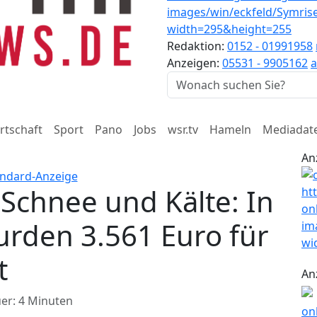
Redaktion:
0152 - 01991958
Anzeigen:
05531 - 9905162
a
rtschaft
Sport
Pano
Jobs
wsr.tv
Hameln
Mediadat
An
 Schnee und Kälte: In
rden 3.561 Euro für
t
An
er: 4 Minuten