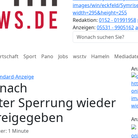
Redaktion:
0152 - 01991958
Anzeigen:
05531 - 9905162
a
rtschaft
Sport
Pano
Jobs
wsr.tv
Hameln
Mediadat
An
 nach
ter Sperrung wieder
freigegeben
An
er: 1 Minute