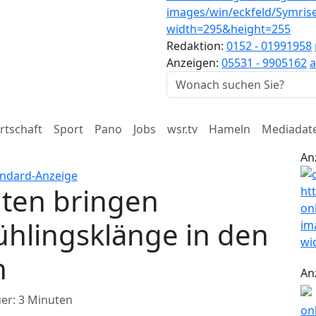
Redaktion:
0152 - 01991958
Anzeigen:
05531 - 9905162
a
rtschaft
Sport
Pano
Jobs
wsr.tv
Hameln
Mediadat
An
nten bringen
ühlingsklänge in den
n
An
er: 3 Minuten