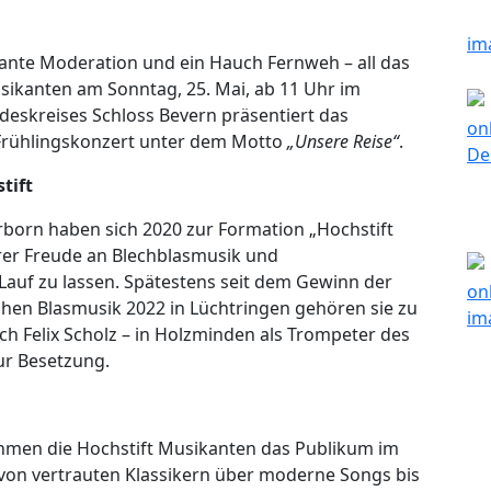
mante Moderation und ein Hauch Fernweh – all das
usikanten am Sonntag, 25. Mai, ab 11 Uhr im
deskreises Schloss Bevern präsentiert das
 Frühlingskonzert unter dem Motto
„Unsere Reise“
.
tift
rborn haben sich 2020 zur Formation „Hochstift
er Freude an Blechblasmusik und
auf zu lassen. Spätestens seit dem Gewinn der
en Blasmusik 2022 in Lüchtringen gehören sie zu
h Felix Scholz – in Holzminden als Trompeter des
ur Besetzung.
ehmen die Hochstift Musikanten das Publikum im
: von vertrauten Klassikern über moderne Songs bis