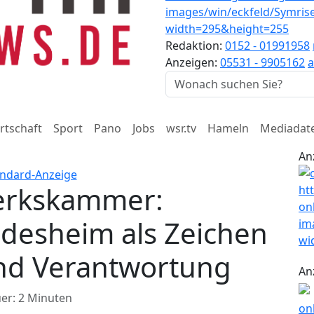
Redaktion:
0152 - 01991958
Anzeigen:
05531 - 9905162
a
rtschaft
Sport
Pano
Jobs
wsr.tv
Hameln
Mediadat
An
erkskammer:
ldesheim als Zeichen
nd Verantwortung
An
er: 2 Minuten