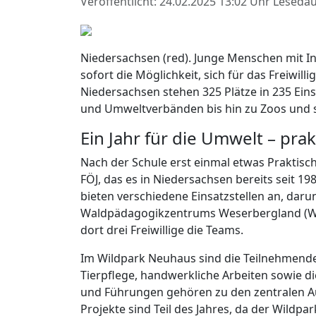
Veröffentlicht: 24.02.2025 13:02 Uhr
Lesedau
Niedersachsen (red). Junge Menschen mit I
sofort die Möglichkeit, sich für das Freiwill
Niedersachsen stehen 325 Plätze in 235 Ein
und Umweltverbänden bis hin zu Zoos und 
Ein Jahr für die Umwelt – pr
Nach der Schule erst einmal etwas Praktisch
FÖJ, das es in Niedersachsen bereits seit 1
bieten verschiedene Einsatzstellen an, daru
Waldpädagogikzentrums Weserbergland (WPZ
dort drei Freiwillige die Teams.
Im Wildpark Neuhaus sind die Teilnehmenden 
Tierpflege, handwerkliche Arbeiten sowie 
und Führungen gehören zu den zentralen Au
Projekte sind Teil des Jahres, da der Wildpa