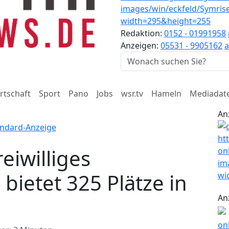
Redaktion:
0152 - 01991958
Anzeigen:
05531 - 9905162
a
rtschaft
Sport
Pano
Jobs
wsr.tv
Hameln
Mediadat
An
eiwilliges
bietet 325 Plätze in
An