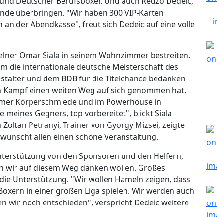
 Bund Deutscher Berufsboxer. Und auch Redzo Dedeic,
nde überbringen. "Wir haben 300 VIP-Karten
 an der Abendkasse", freut sich Dedeic auf eine volle
lner Omar Siala in seinem Wohnzimmer bestreiten.
m die internationale deutsche Meisterschaft des
stalter und dem BDB für die Titelchance bedanken
en Kampf einen weiten Weg auf sich genommen hat.
eimer Körperschmiede und im Powerhouse in
meines Gegners, top vorbereitet", blickt Siala
 Zoltan Petranyi, Trainer von Gyorgy Mizsei, zeigte
d wünscht allen einen schöne Veranstaltung.
 Unterstützung von den Sponsoren und den Helfern,
en wir auf diesem Weg danken wollen. Großes
 die Unterstützung. "Wir wollen Hameln zeigen, dass
oxern in einer großen Liga spielen. Wir werden auch
 wir noch entschieden", verspricht Dedeic weitere