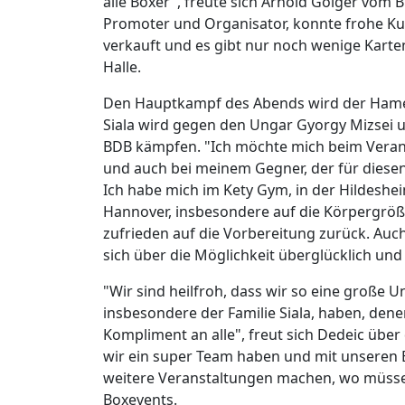
alle Boxer", freute sich Arnold Golger vom
Promoter und Organisator, konnte frohe Ku
verkauft und es gibt nur noch wenige Karten
Halle.
Den Hauptkampf des Abends wird der Hame
Siala wird gegen den Ungar Gyorgy Mizsei u
BDB kämpfen. "Ich möchte mich beim Veran
und auch bei meinem Gegner, der für dies
Ich habe mich im Kety Gym, in der Hildesh
Hannover, insbesondere auf die Körpergröße 
zufrieden auf die Vorbereitung zurück. Auch
sich über die Möglichkeit überglücklich un
"Wir sind heilfroh, dass wir so eine große
insbesondere der Familie Siala, haben, den
Kompliment an alle", freut sich Dedeic über
wir ein super Team haben und mit unseren B
weitere Veranstaltungen machen, wo müssen
Boxevents.