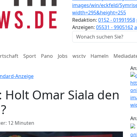
Redaktion:
0152 - 01991958
Anzeigen:
05531 - 9905162
a
rtschaft
Sport
Pano
Jobs
wsr.tv
Hameln
Mediadat
An
t: Holt Omar Siala den
n?
An
er: 12 Minuten