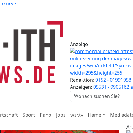
ankurve
Anzeige
Redaktion:
0152 - 01991958
Anzeigen:
05531 - 9905162
a
rtschaft
Sport
Pano
Jobs
wsr.tv
Hameln
Mediadat
An