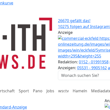
ankurve
26670 gefällt das!
10275 folgen auf Instagram
Anzeige
Redaktion:
0152 - 01991958
Anzeigen:
05531 - 9905162
a
rtschaft
Sport
Pano
Jobs
wsr.tv
Hameln
Mediadat
An