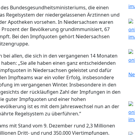
 des Bundesgesundheitsministeriums, die einen
s Regelsystem der niedergelassenen Ärztinnen und
e der Apotheken vorsehen. In Niedersachsen waren
,6 Prozent der Bevölkerung grundimmunisiert, 67
impft. Bei den Impfquoten gehört Niedersachsen
pitzengruppe.
 bei allen, die sich in den vergangenen 14 Monaten
 haben: „Sie alle haben einen ganz entscheidenden
Impfquoten in Niedersachsen geleistet und dafür
len Impfteams war ein voller Erfolg, insbesondere
Impfung im vergangenen Winter. Insbesondere in den
esichts der rückläufigen Zahl der Impfungen in den
e guter Impfquoten und einer hohen
evölkerung ist es mit dem Jahreswechsel nun an der
währte Regelsystem zu überführen.“
ms mit Stand vom 9. Dezember rund 2,3 Millionen
lionen Dritt- und rund 350.000 Viertimpfungen.