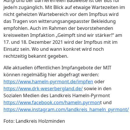
Aufgrund der barrierefreien Bauweise ist der Bus für
jede/n zugänglich. Mit Blick auf etwaige Wartezeiten im
nicht geheizten Wartebereich vor dem Impfbus wird
das Tragen von witterungsangepasster Bekleidung
empfohlen. Auch im Rahmen der bevorstehenden
kreisweiten Impfaktion „Geimpft sind wir stärker!“ am
17. und 18. Dezember 2021 wird der Impfbus mit im
Einsatz sein. Wo und wann konkret wird noch
rechtzeitig bekannt gegeben.
Alle aktuellen öffentlichen Impfangebote der MIT
können regelmäßig hier abgefragt werden:
https://www.hameln-pyrmont.de/impfen
oder
https://www.drk-weserbergland.de/
sowie in den
Sozialen Medien des Landkreis Hameln-Pyrmont
https://www.facebook.com/hameln.pyrmon
t und
https://www.instagram.com/landkreis_hameln_pyrmont/
Foto: Landkreis Holzminden