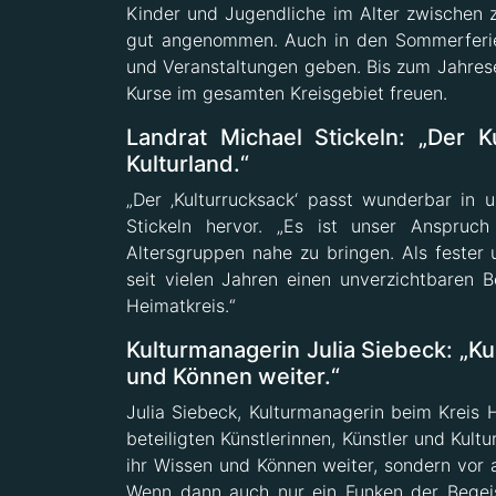
Kinder und Jugendliche im Alter zwischen 
gut angenommen. Auch in den Sommerferien
und Veranstaltungen geben. Bis zum Jahrese
Kurse im gesamten Kreisgebiet freuen.
Landrat Michael Stickeln: „Der 
Kulturland.“
„Der ‚Kulturrucksack‘ passt wunderbar in u
Stickeln hervor. „Es ist unser Anspruch
Altersgruppen nahe zu bringen. Als fester un
seit vielen Jahren einen unverzichtbaren 
Heimatkreis.“
Kulturmanagerin Julia Siebeck: „Ku
und Können weiter.“
Julia Siebeck, Kulturmanagerin beim Kreis Hö
beteiligten Künstlerinnen, Künstler und Kul
ihr Wissen und Können weiter, sondern vor al
Wenn dann auch nur ein Funken der Begeist