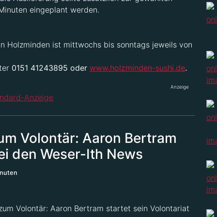
 Minuten eingeplant werden.
in Holzminden ist mittwochs bis sonntags jeweils von
nter
0151 41243895 oder
www.holzminden-sushi.de
.
Anzeige
um Volontär: Aaron Bertram
 bei den Weser-Ith News
inuten
um Volontär: Aaron Bertram startet sein Volontariat